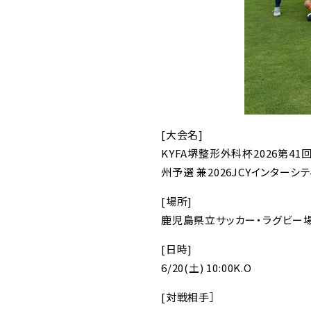
[大会名]
KYFA堺整形外科杯2026第4
州予選 兼2026JCYインターシ
[場所]
鹿児島県立サッカー・ラグビー
[日時]
6/20(土) 10:00K.O
[対戦相手］