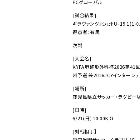
FCグローバル
[試合結果]
ギラヴァンツ北九州U-15 1(1-0.
得点者：有馬
次戦
[大会名]
KYFA堺整形外科杯2026第4
州予選 兼2026JCYインターシ
[場所]
鹿児島県立サッカー・ラグビー
[日時]
6/21(日) 10:00K.O
[対戦相手］
原田学園サッカークラブU-15