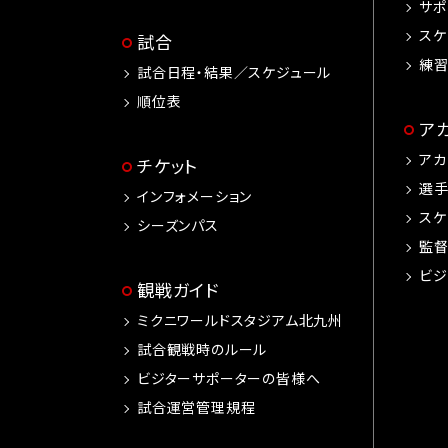
サポ
スケ
試合
練
試合日程・結果／スケジュール
順位表
ア
アカ
チケット
選
インフォメーション
スケ
シーズンパス
監
ビジ
観戦ガイド
ミクニワールドスタジアム北九州
試合観戦時のルール
ビジターサポーターの皆様へ
試合運営管理規程