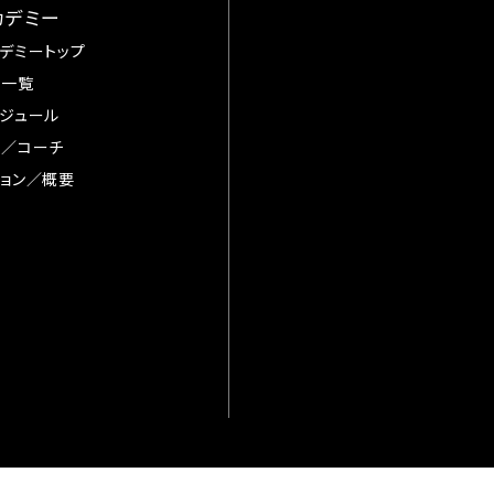
カデミー
デミートップ
手一覧
ジュール
督／コーチ
ョン／概要