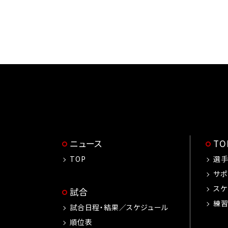
ニュース
T
TOP
選
サポ
スケ
試合
練
試合日程・結果／スケジュール
順位表