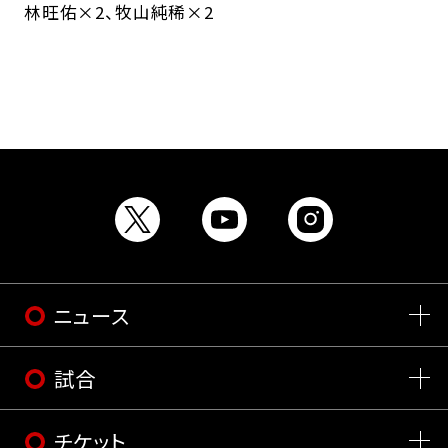
林旺佑×2、牧山純稀×2
ニュース
試合
チケット