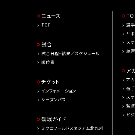
ニュース
T
TOP
選
サポ
スケ
試合
練
試合日程・結果／スケジュール
順位表
ア
アカ
チケット
選
インフォメーション
スケ
シーズンパス
監
ビジ
観戦ガイド
ミクニワールドスタジアム北九州