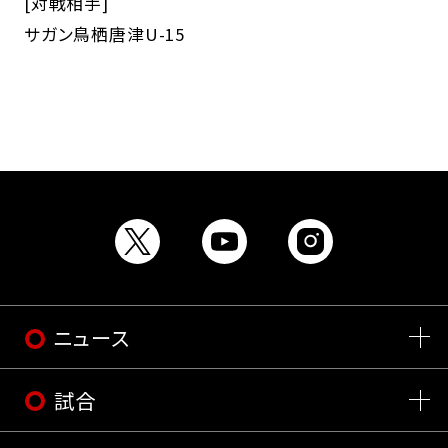
[対戦相手]
サガン鳥栖唐津U-15
ニュース
試合