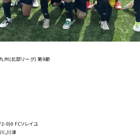
4 九州(北部リーグ) 第9節
2-0)0 FCソレイユ
川,川津