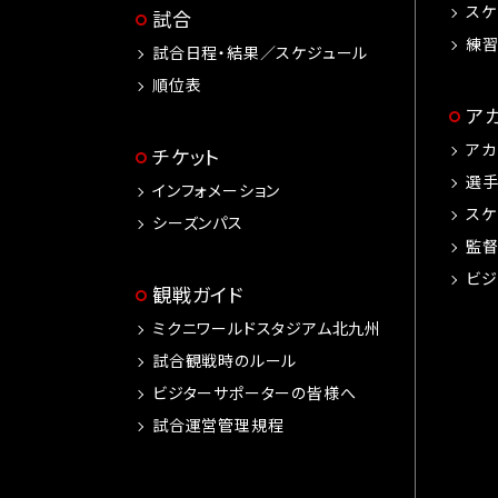
スケ
試合
練
試合日程・結果／スケジュール
順位表
ア
アカ
チケット
選
インフォメーション
スケ
シーズンパス
監
ビジ
観戦ガイド
ミクニワールドスタジアム北九州
試合観戦時のルール
ビジターサポーターの皆様へ
試合運営管理規程