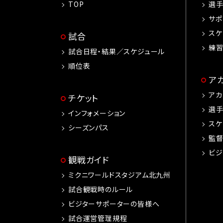
TOP
選
サポ
スケ
試合
練
試合日程・結果／スケジュール
順位表
ア
アカ
チケット
選
インフォメーション
スケ
シーズンパス
監
ビジ
観戦ガイド
ミクニワールドスタジアム北九州
試合観戦時のルール
ビジターサポーターの皆様へ
試合運営管理規程