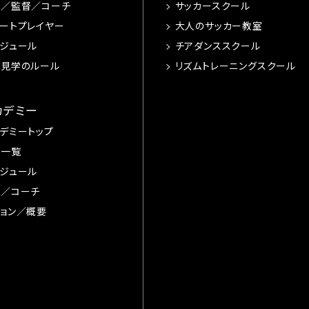
手／監督／コーチ
サッカースクール
ートプレイヤー
大人のサッカー教室
ジュール
チアダンススクール
習見学のルール
リズムトレーニングスクール
カデミー
デミートップ
手一覧
ジュール
督／コーチ
ョン／概要