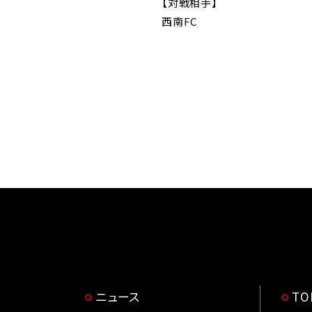
【対戦相手】
西南FC
ニュース
T