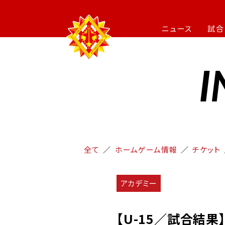
ニュース
試合
I
全て
ホームゲーム情報
チケット
アカデミー
【U-15／試合結果】