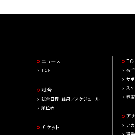
ニュース
T
TOP
選
サポ
スケ
試合
練
試合日程・結果／スケジュール
順位表
ア
アカ
チケット
選