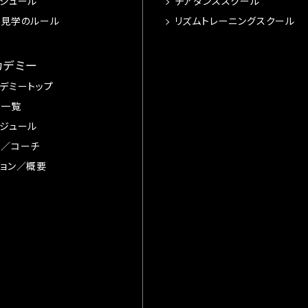
ジュール
チアダンススクール
習見学のルール
リズムトレーニングスクール
カデミー
デミートップ
手一覧
ジュール
督／コーチ
ョン／概要