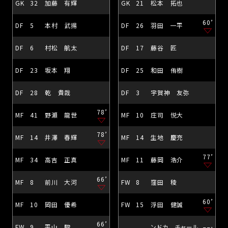
GK
32
加藤 有輝
GK
21
松本 拓也
60’
DF
5
本村 武揚
DF
26
羽田 一平
DF
6
村松 航太
DF
17
藤谷 匠
DF
23
坂本 翔
DF
25
和田 侑樹
DF
28
乾 貴哉
DF
3
宇賀神 友弥
78’
MF
41
野瀬 龍世
MF
10
庄司 悦大
78’
MF
14
井澤 春輝
MF
14
生地 慶充
77’
MF
34
高吉 正真
MF
11
藤岡 浩介
66’
MF
8
前川 大河
FW
8
窪田 稜
60’
MF
10
岡田 優希
FW
15
浮田 健誠
66’
FW
9
平山 駿
ンドカ チャール