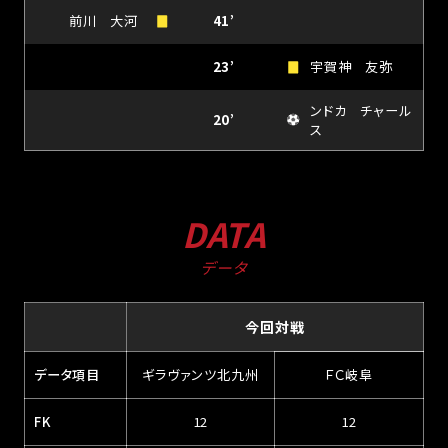
前川 大河
41’
23’
宇賀神 友弥
ンドカ チャール
20’
ス
DATA
データ
今回対戦
データ項目
ギラヴァンツ北九州
ＦＣ岐阜
FK
12
12