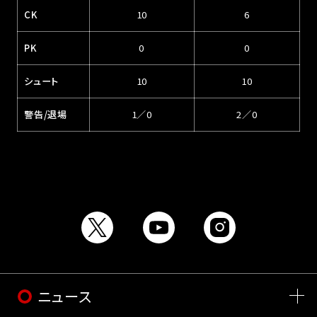
CK
10
6
PK
0
0
シュート
10
10
警告/退場
1／0
2／0
ニュース