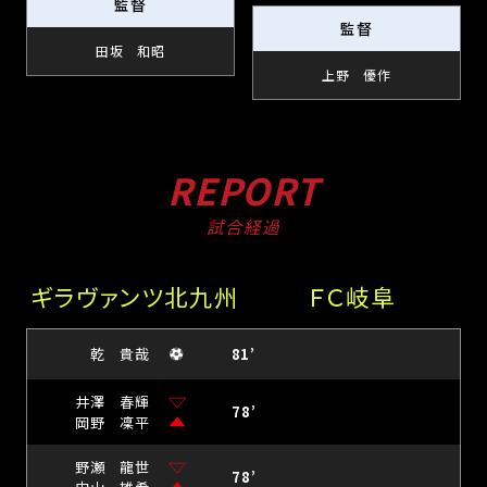
監督
監督
田坂 和昭
上野 優作
REPORT
試合経過
ギラヴァンツ北九州
ＦＣ岐阜
乾 貴哉
81’
井澤 春輝
78’
岡野 凜平
野瀬 龍世
78’