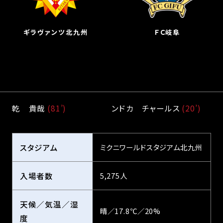
ギラヴァンツ北九州
ＦＣ岐阜
乾　貴哉 
(81’)
ンドカ　チャールス 
(20’)
スタジアム
ミクニワールドスタジアム北九州
入場者数
5,275人
天候／気温／湿
晴／17.8℃／20%
度