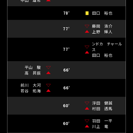
中山 雄希
78’
田口 裕也
藤岡 浩介
77’
上野 輝人
ンドカ チャール
77’
ス
田口 裕也
平山 駿
66’
高 昇辰
前川 大河
66’
若谷 拓海
浮田 健誠
60’
村田 透馬
羽田 一平
60’
川上 竜