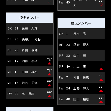
77’
FW
45
ス
控えメンバー
控えメンバー
GK
21
後藤 大輝
GK
1
茂木 秀
DF
20
長谷川 光基
DF
23
萩野 滉大
DF
26
夛田 凌輔
MF
32
山内 彰
78’
MF
17
岡野 凜平
60’
MF
40
川上 竜
78’
MF
18
中山 雄希
60’
FW
7
村田 透馬
66’
MF
15
若谷 拓海
77’
FW
24
上野 輝人
66’
FW
29
高 昇辰
77’
FW
48
田口 裕也