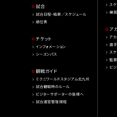
スケ
試合
練
試合日程・結果／スケジュール
順位表
ア
アカ
チケット
選
インフォメーション
スケ
シーズンパス
監
ビジ
観戦ガイド
ミクニワールドスタジアム北九州
試合観戦時のルール
ビジターサポーターの皆様へ
試合運営管理規程