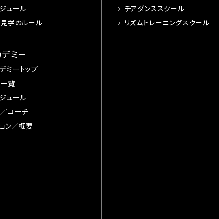
ジュール
チアダンススクール
習見学のルール
リズムトレーニングスクール
カデミー
デミートップ
手一覧
ジュール
督／コーチ
ョン／概要